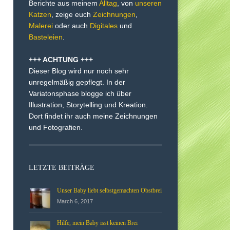
Berichte aus meinem
Alltag
, von
unseren
Katzen
, zeige euch
Zeichnungen
,
Malerei
oder auch
Digitales
und
Basteleien
.
+++ ACHTUNG +++
Dieser Blog wird nur noch sehr
unregelmäßig gepflegt. In der
Variatonsphase blogge ich über
Illustration, Storytelling und Kreation.
Dort findet ihr auch meine Zeichnungen
und Fotografien.
LETZTE BEITRÄGE
Unser Baby liebt selbstgemachten Obstbrei
March 6, 2017
Hilfe, mein Baby isst keinen Brei