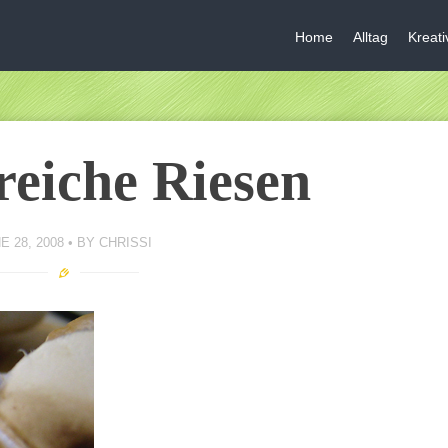
Home
Alltag
Kreat
eiche Riesen
E 28, 2008
BY
CHRISSI