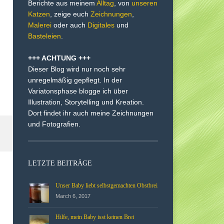
Berichte aus meinem
Alltag
, von
unseren
Katzen
, zeige euch
Zeichnungen
,
Malerei
oder auch
Digitales
und
Basteleien
.
+++ ACHTUNG +++
Dieser Blog wird nur noch sehr
unregelmäßig gepflegt. In der
Variatonsphase blogge ich über
Illustration, Storytelling und Kreation.
Dort findet ihr auch meine Zeichnungen
und Fotografien.
LETZTE BEITRÄGE
Unser Baby liebt selbstgemachten Obstbrei
March 6, 2017
Hilfe, mein Baby isst keinen Brei