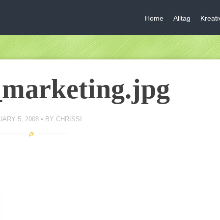
Home
Alltag
Kreat
marketing.jpg
ARY 5, 2008
BY
CHRISSI