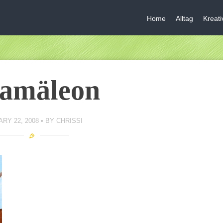
Home
Alltag
Kreat
amäleon
RY 22, 2008
BY
CHRISSI