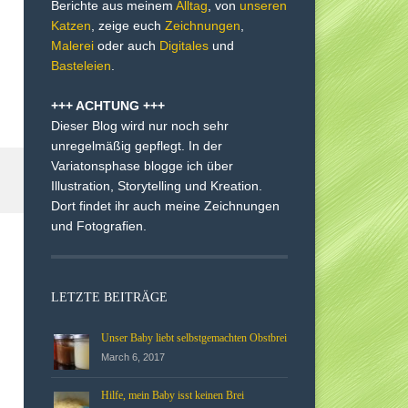
Berichte aus meinem
Alltag
, von
unseren
Katzen
, zeige euch
Zeichnungen
,
Malerei
oder auch
Digitales
und
Basteleien
.
+++ ACHTUNG +++
Dieser Blog wird nur noch sehr
unregelmäßig gepflegt. In der
Variatonsphase blogge ich über
Illustration, Storytelling und Kreation.
Dort findet ihr auch meine Zeichnungen
und Fotografien.
LETZTE BEITRÄGE
Unser Baby liebt selbstgemachten Obstbrei
March 6, 2017
Hilfe, mein Baby isst keinen Brei