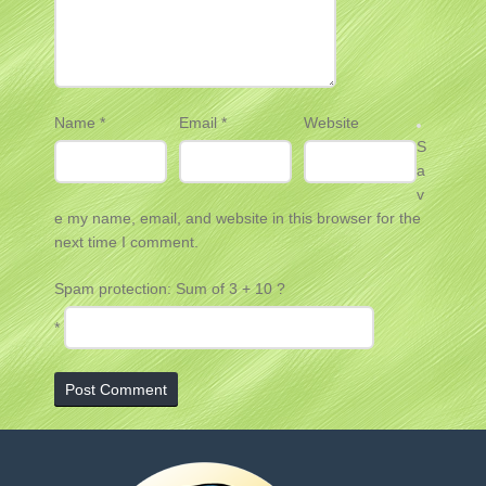
Name
*
Email
*
Website
S
a
v
e my name, email, and website in this browser for the
next time I comment.
Spam protection: Sum of 3 + 10 ?
*