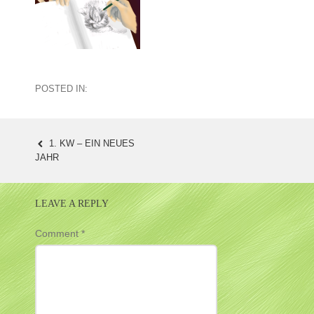
POSTED IN:
1. KW – EIN NEUES
POST
JAHR
NAVIGATION
LEAVE A REPLY
Comment
*