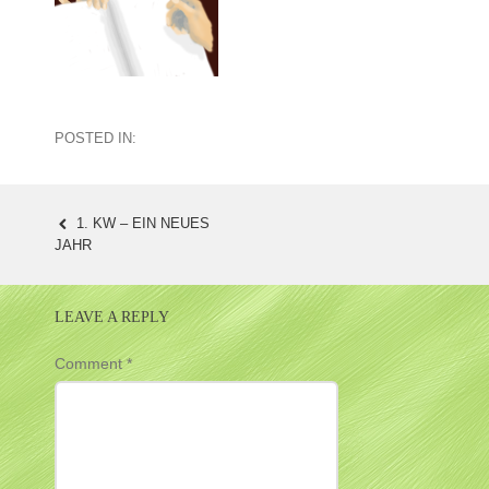
POSTED IN:
1. KW – EIN NEUES
POST
JAHR
NAVIGATION
LEAVE A REPLY
Comment
*