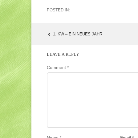
POSTED IN:
1. KW – EIN NEUES JAHR
POST
NAVIGATION
LEAVE A REPLY
Comment
*
Name
*
Email
*