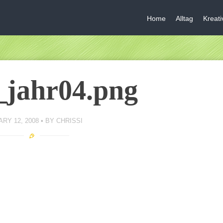
Home
Alltag
Kreat
_jahr04.png
RY 12, 2008
BY
CHRISSI