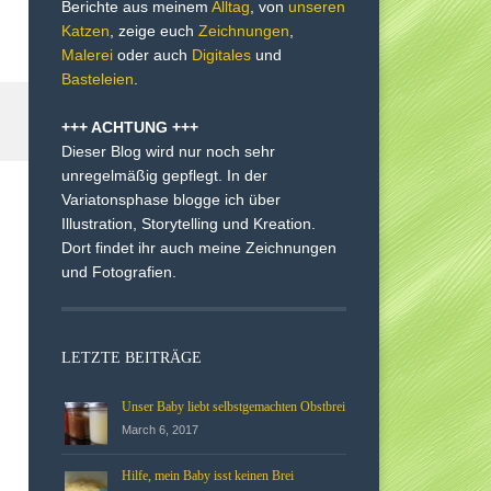
Berichte aus meinem
Alltag
, von
unseren
Katzen
, zeige euch
Zeichnungen
,
Malerei
oder auch
Digitales
und
Basteleien
.
+++ ACHTUNG +++
Dieser Blog wird nur noch sehr
unregelmäßig gepflegt. In der
Variatonsphase blogge ich über
Illustration, Storytelling und Kreation.
Dort findet ihr auch meine Zeichnungen
und Fotografien.
LETZTE BEITRÄGE
Unser Baby liebt selbstgemachten Obstbrei
March 6, 2017
Hilfe, mein Baby isst keinen Brei