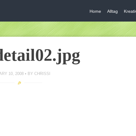
Home
Alltag
Kreat
detail02.jpg
RY 10, 2008
BY
CHRISSI