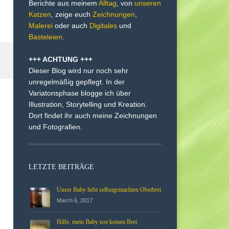
Berichte aus meinem
Alltag
, von
unseren
Katzen
, zeige euch
Zeichnungen
,
Malerei
oder auch
Digitales
und
Basteleien
.
+++ ACHTUNG +++
Dieser Blog wird nur noch sehr
unregelmäßig gepflegt. In der
Variatonsphase blogge ich über
Illustration, Storytelling und Kreation.
Dort findet ihr auch meine Zeichnungen
und Fotografien.
LETZTE BEITRÄGE
Unser Baby liebt selbstgemachten Obstbrei
March 6, 2017
Hilfe, mein Baby isst keinen Brei