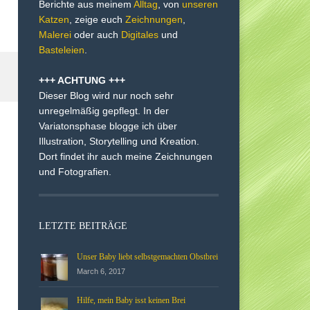
Berichte aus meinem
Alltag
, von
unseren
Katzen
, zeige euch
Zeichnungen
,
Malerei
oder auch
Digitales
und
Basteleien
.
+++ ACHTUNG +++
Dieser Blog wird nur noch sehr
unregelmäßig gepflegt. In der
Variatonsphase blogge ich über
Illustration, Storytelling und Kreation.
Dort findet ihr auch meine Zeichnungen
und Fotografien.
LETZTE BEITRÄGE
Unser Baby liebt selbstgemachten Obstbrei
March 6, 2017
Hilfe, mein Baby isst keinen Brei