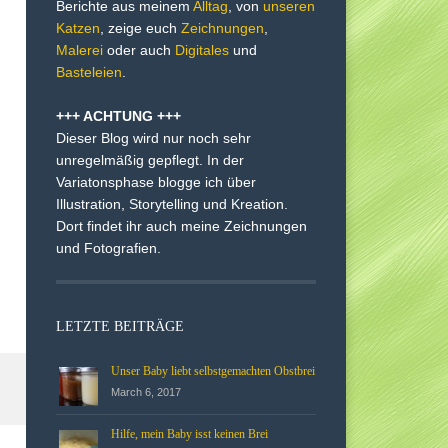
Berichte aus meinem
Alltag
, von
unseren
Katzen
, zeige euch
Zeichnungen
,
Malerei
oder auch
Digitales
und
Basteleien
.
+++ ACHTUNG +++
Dieser Blog wird nur noch sehr
unregelmäßig gepflegt. In der
Variatonsphase blogge ich über
Illustration, Storytelling und Kreation.
Dort findet ihr auch meine Zeichnungen
und Fotografien.
LETZTE BEITRÄGE
Unser Baby liebt selbstgemachten Obstbrei
March 6, 2017
Hilfe, mein Baby isst keinen Brei