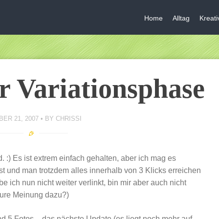
Home
Alltag
Kreat
r Variationsphase
ER 21, 2007
BY
CHRISSI
. :) Es ist extrem einfach gehalten, aber ich mag es
st und man trotzdem alles innerhalb von 3 Klicks erreichen
e ich nun nicht weiter verlinkt, bin mir aber auch nicht
 (Eure Meinung dazu?)
 5 Fotos – das nächste Update (es liegt noch mehr auf