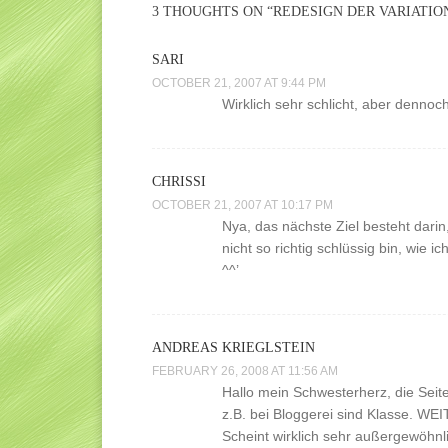
3 THOUGHTS ON “
REDESIGN DER VARIATIO
SARI
OCTOBER 21, 2007 AT 9:44 PM
Wirklich sehr schlicht, aber dennoch
CHRISSI
OCTOBER 21, 2007 AT 10:17 PM
Nya, das nächste Ziel besteht darin
nicht so richtig schlüssig bin, wie
^^’
ANDREAS KRIEGLSTEIN
FEBRUARY 26, 2008 AT 11:56 AM
Hallo mein Schwesterherz, die Seit
z.B. bei Bloggerei sind Klasse. WE
Scheint wirklich sehr außergewöhnli