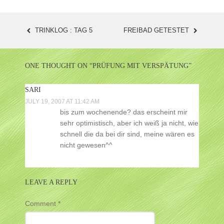
TRINKLOG : TAG 5
FREIBAD GETESTET
POST
NAVIGATION
ONE THOUGHT ON “
PRÜFUNG MIT VERSPÄTUNG
”
SARI
JULY 19, 2007 AT 11:42 AM
bis zum wochenende? das erscheint mir
sehr optimistisch, aber ich weiß ja nicht, wie
schnell die da bei dir sind, meine wären es
nicht gewesen^^
LEAVE A REPLY
Comment
*