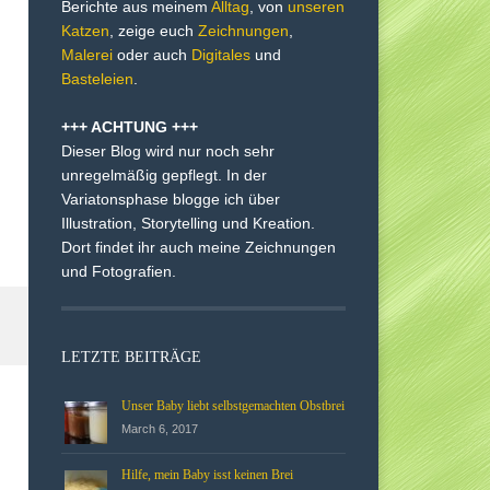
Berichte aus meinem
Alltag
, von
unseren
Katzen
, zeige euch
Zeichnungen
,
Malerei
oder auch
Digitales
und
Basteleien
.
+++ ACHTUNG +++
Dieser Blog wird nur noch sehr
unregelmäßig gepflegt. In der
Variatonsphase blogge ich über
Illustration, Storytelling und Kreation.
Dort findet ihr auch meine Zeichnungen
und Fotografien.
LETZTE BEITRÄGE
Unser Baby liebt selbstgemachten Obstbrei
March 6, 2017
Hilfe, mein Baby isst keinen Brei