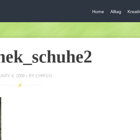
Home
Alltag
Kreat
nek_schuhe2
ARY 4, 2009
BY
CHRISSI