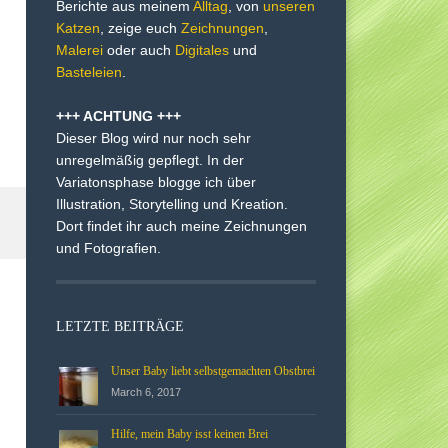
Berichte aus meinem
Alltag
, von
unseren
Katzen
, zeige euch
Zeichnungen
,
Malerei
oder auch
Digitales
und
Basteleien
.
+++ ACHTUNG +++
Dieser Blog wird nur noch sehr
unregelmäßig gepflegt. In der
Variatonsphase blogge ich über
Illustration, Storytelling und Kreation.
Dort findet ihr auch meine Zeichnungen
und Fotografien.
LETZTE BEITRÄGE
Unser Baby liebt selbstgemachten Obstbrei
March 6, 2017
Hilfe, mein Baby isst keinen Brei