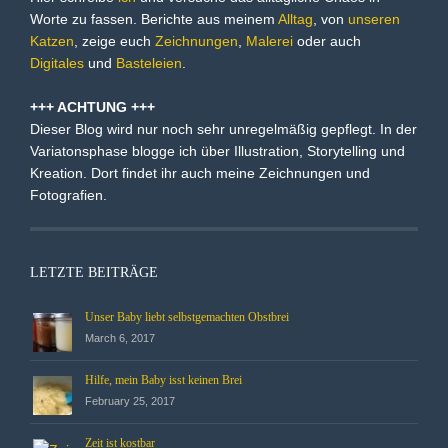
Worte zu fassen. Berichte aus meinem
Alltag
, von
unseren
Katzen
, zeige euch
Zeichnungen
,
Malerei
oder auch
Digitales
und
Basteleien
.
+++ ACHTUNG +++
Dieser Blog wird nur noch sehr unregelmäßig gepflegt. In der
Variatonsphase blogge ich über Illustration, Storytelling und
Kreation. Dort findet ihr auch meine Zeichnungen und
Fotografien.
LETZTE BEITRÄGE
Unser Baby liebt selbstgemachten Obstbrei
March 6, 2017
Hilfe, mein Baby isst keinen Brei
February 25, 2017
Zeit ist kostbar