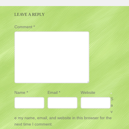
LEAVE A REPLY
Comment
*
Name
*
Email
*
Website
S
a
v
e my name, email, and website in this browser for the
next time I comment.