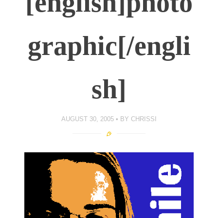
[english]photo
graphic[/engli
sh]
AUGUST 30, 2005
BY
CHRISSI