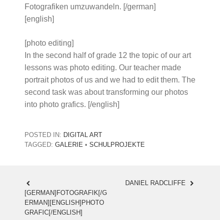
Fotografiken umzuwandeln. [/german]
[english]
[photo editing]
In the second half of grade 12 the topic of our art
lessons was photo editing. Our teacher made
portrait photos of us and we had to edit them. The
second task was about transforming our photos
into photo grafics. [/english]
POSTED IN:
DIGITAL ART
TAGGED:
GALERIE
•
SCHULPROJEKTE
DANIEL RADCLIFFE
POST
[GERMAN]FOTOGRAFIK[/G
ERMAN][ENGLISH]PHOTO
NAVIGATION
GRAFIC[/ENGLISH]