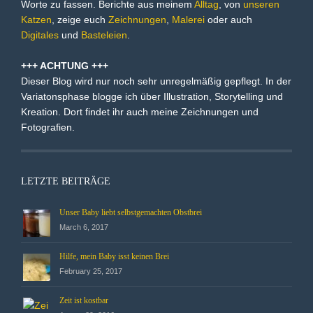
Worte zu fassen. Berichte aus meinem
Alltag
, von
unseren
Katzen
, zeige euch
Zeichnungen
,
Malerei
oder auch
Digitales
und
Basteleien
.
+++ ACHTUNG +++
Dieser Blog wird nur noch sehr unregelmäßig gepflegt. In der
Variatonsphase blogge ich über Illustration, Storytelling und
Kreation. Dort findet ihr auch meine Zeichnungen und
Fotografien.
LETZTE BEITRÄGE
Unser Baby liebt selbstgemachten Obstbrei
March 6, 2017
Hilfe, mein Baby isst keinen Brei
February 25, 2017
Zeit ist kostbar