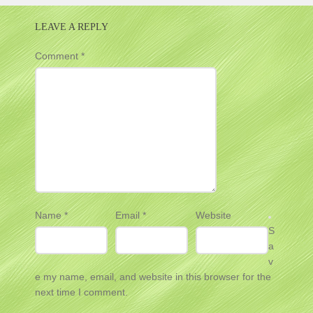
LEAVE A REPLY
Comment
*
Name
*
Email
*
Website
S
a
v
e my name, email, and website in this browser for the
next time I comment.