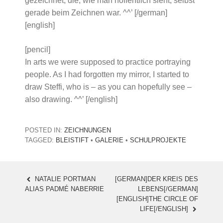
gezeichnet, die, wie man hoffentlich sieht, selbst
gerade beim Zeichnen war. ^^’ [/german]
[english]
[pencil]
In arts we were supposed to practice portraying
people. As I had forgotten my mirror, I started to
draw Steffi, who is – as you can hopefully see –
also drawing. ^^’ [/english]
POSTED IN:
ZEICHNUNGEN
TAGGED:
BLEISTIFT
•
GALERIE
•
SCHULPROJEKTE
NATALIE PORTMAN
[GERMAN]DER KREIS DES
POST
ALIAS PADMÉ NABERRIE
LEBENS[/GERMAN]
[ENGLISH]THE CIRCLE OF
NAVIGATION
LIFE[/ENGLISH]