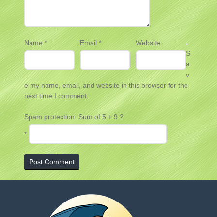
Name
*
Email
*
Website
S
a
v
e my name, email, and website in this browser for the
next time I comment.
Spam protection: Sum of 5 + 9 ?
*