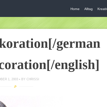
Home
Alltag
Kreat
koration[/german
coration[/english]
BER 1, 2003
BY
CHRISSI