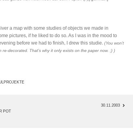
liver a map with some studies of objects we made in
 pictures, if he liked to do so. As I was in the mood to
vening before we had to finish, I drew this studie.
(You won’t
e-decorated. That’s why it only exists on the paper now. ;) )
ULPROJEKTE
30.11.2003
R POT