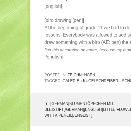
[english]
[biro drawing [pen]]
At the beginning of grade 11 we had to de
lessons. Everybody was allowed to add some
draw something with a biro (AE: pen) the e
find this decoration anymore, because my mum r
[/english]
POSTED IN:
ZEICHNUNGEN
TAGGED:
GALERIE
•
KUGELSCHREIBER
•
SCH
[GERMAN]BLUMENTÖPFCHEN MIT
POST
BLEISTIFT[/GERMAN][ENGLISH]LITTLE FLOWE
WITH A PENCIL[/ENGLISH]
NAVIGATION