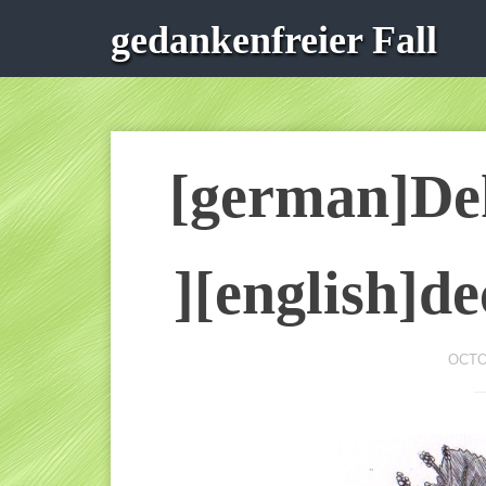
gedankenfreier Fall
[german]De
][english]de
OCTO