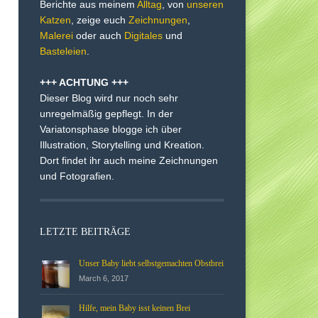
Berichte aus meinem
Alltag
, von
unseren
Katzen
, zeige euch
Zeichnungen
,
Malerei
oder auch
Digitales
und
Basteleien
.
+++ ACHTUNG +++
Dieser Blog wird nur noch sehr
unregelmäßig gepflegt. In der
Variatonsphase blogge ich über
Illustration, Storytelling und Kreation.
Dort findet ihr auch meine Zeichnungen
und Fotografien.
LETZTE BEITRÄGE
Unser Baby liebt selbstgemachten Obstbrei
March 6, 2017
Hilfe, mein Baby isst keinen Brei