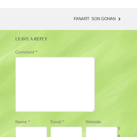
FANART: SON GOHAN
POST
NAVIGATION
LEAVE A REPLY
Comment
*
Name
*
Email
*
Website
S
a