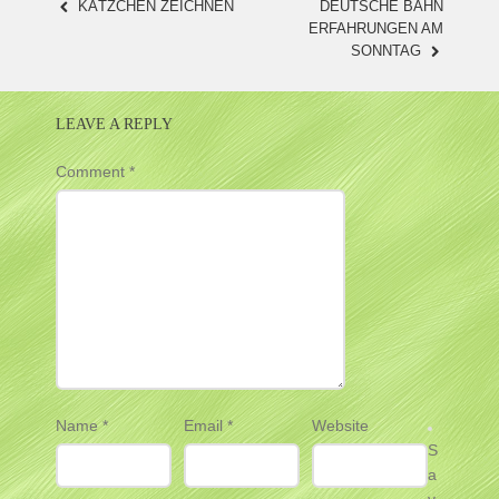
KÄTZCHEN ZEICHNEN
DEUTSCHE BAHN
POST
ERFAHRUNGEN AM
SONNTAG
NAVIGATION
LEAVE A REPLY
Comment
*
Name
*
Email
*
Website
S
a
v