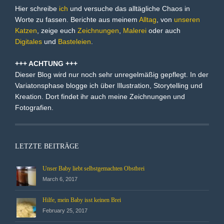
Hier schreibe
ich
und versuche das alltägliche Chaos in
Worte zu fassen. Berichte aus meinem
Alltag
, von
unseren
Katzen
, zeige euch
Zeichnungen
,
Malerei
oder auch
Digitales
und
Basteleien
.
+++ ACHTUNG +++
Dieser Blog wird nur noch sehr unregelmäßig gepflegt. In der
Variatonsphase blogge ich über Illustration, Storytelling und
Kreation. Dort findet ihr auch meine Zeichnungen und
Fotografien.
LETZTE BEITRÄGE
Unser Baby liebt selbstgemachten Obstbrei
March 6, 2017
Hilfe, mein Baby isst keinen Brei
February 25, 2017