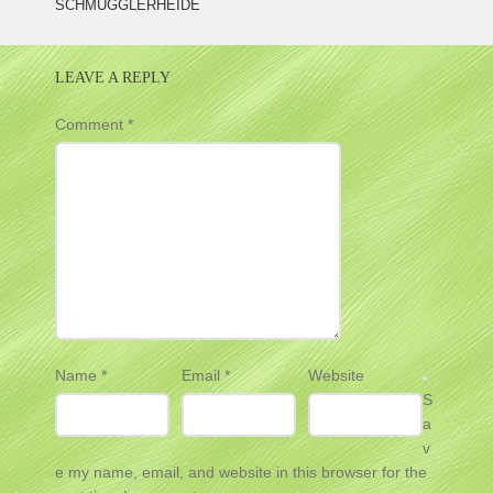
SCHMUGGLERHEIDE
NAVIGATION
LEAVE A REPLY
Comment
*
Name
*
Email
*
Website
S
a
v
e my name, email, and website in this browser for the