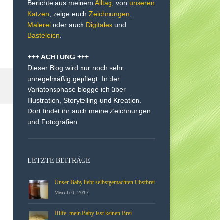
Berichte aus meinem
Alltag
, von
unseren
Katzen
, zeige euch
Zeichnungen
,
Malerei
oder auch
Digitales
und
Basteleien
.
+++ ACHTUNG +++
Dieser Blog wird nur noch sehr
unregelmäßig gepflegt. In der
Variatonsphase blogge ich über
Illustration, Storytelling und Kreation.
Dort findet ihr auch meine Zeichnungen
und Fotografien.
LETZTE BEITRÄGE
Unser Baby liebt selbstgemachten Obstbrei
March 6, 2017
Hilfe, mein Baby isst keinen Brei