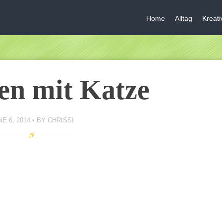
Home
Alltag
Kreat
n mit Katze
E 6, 2014
BY
CHRISSI