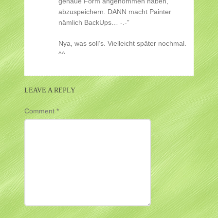
genaue Form angenommen haben,
abzuspeichern. DANN macht Painter
nämlich BackUps… -.-”
Nya, was soll’s. Vielleicht später nochmal.
^^
LEAVE A REPLY
Comment
*