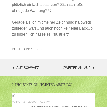
plötzlich einfach abstürzen? Sich schließen,
ohne jede Warnung???
Gerade als ich mit meiner Zeichnung halbwegs
zufrieden war! Und auch noch keinerlei BackUp
zu finden. Ich hasse es! *frustriert*
POSTED IN:
ALLTAG
AUF SCHWARZ
ZWEITER ANLAUF
POST
NAVIGATION
2 THOUGHTS ON “
PAINTER ABSTURZ
”
JÜ
MARCH 27, 2010 AT 7:21 PM
Eine Antwort auf die Frage kann ich dir