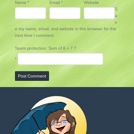
Name
*
Email
*
Website
S
a
v
e my name, email, and website in this browser for the
next time I comment.
Spam protection: Sum of 6 + 7 ?
*