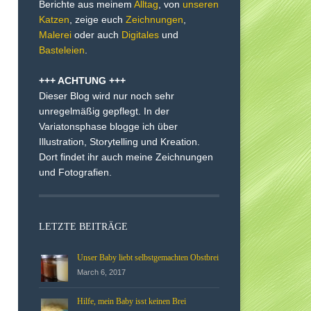
Berichte aus meinem
Alltag
, von
unseren
Katzen
, zeige euch
Zeichnungen
,
Malerei
oder auch
Digitales
und
Basteleien
.
+++ ACHTUNG +++
Dieser Blog wird nur noch sehr
unregelmäßig gepflegt. In der
Variatonsphase blogge ich über
Illustration, Storytelling und Kreation.
Dort findet ihr auch meine Zeichnungen
und Fotografien.
LETZTE BEITRÄGE
Unser Baby liebt selbstgemachten Obstbrei
March 6, 2017
Hilfe, mein Baby isst keinen Brei