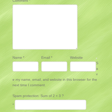
Comment
*
Name
*
Email
*
Website
S
a
v
e my name, email, and website in this browser for the
next time I comment.
Spam protection: Sum of 2 + 3 ?
*