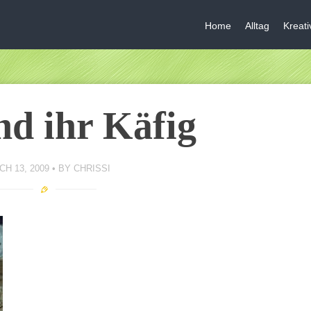
Home
Alltag
Kreat
nd ihr Käfig
H 13, 2009
BY
CHRISSI