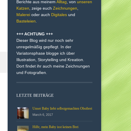
Berichte aus meinem
Alltag
, von
unseren
Katzen
, zeige euch
Zeichnungen
,
Malerei
oder auch
Digitales
und
Basteleien
.
+++ ACHTUNG +++
Dieser Blog wird nur noch sehr
unregelmäßig gepflegt. In der
Variatonsphase blogge ich über
Illustration, Storytelling und Kreation.
Dort findet ihr auch meine Zeichnungen
und Fotografien.
LETZTE BEITRÄGE
Unser Baby liebt selbstgemachten Obstbrei
March 6, 2017
Hilfe, mein Baby isst keinen Brei