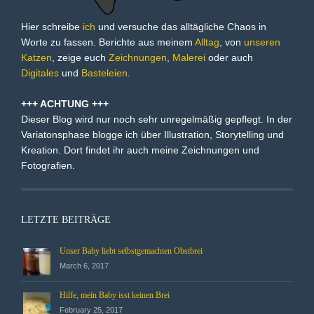
Hier schreibe
ich
und versuche das alltägliche Chaos in
Worte zu fassen. Berichte aus meinem
Alltag
, von
unseren
Katzen
, zeige euch
Zeichnungen
,
Malerei
oder auch
Digitales
und
Basteleien
.
+++ ACHTUNG +++
Dieser Blog wird nur noch sehr unregelmäßig gepflegt. In der
Variatonsphase blogge ich über Illustration, Storytelling und
Kreation. Dort findet ihr auch meine Zeichnungen und
Fotografien.
LETZTE BEITRÄGE
Unser Baby liebt selbstgemachten Obstbrei
March 6, 2017
Hilfe, mein Baby isst keinen Brei
February 25, 2017