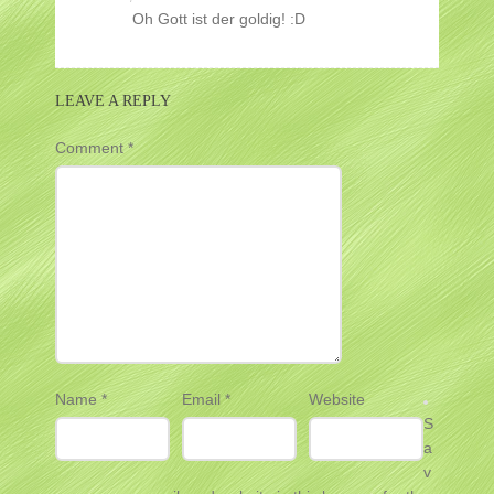
Oh Gott ist der goldig! :D
LEAVE A REPLY
Comment
*
Name
*
Email
*
Website
S
a
v