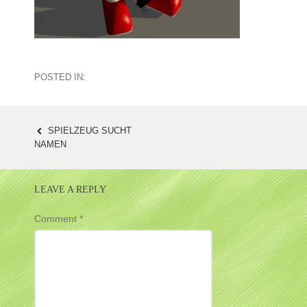
POSTED IN:
SPIELZEUG SUCHT
POST
NAMEN
NAVIGATION
LEAVE A REPLY
Comment
*