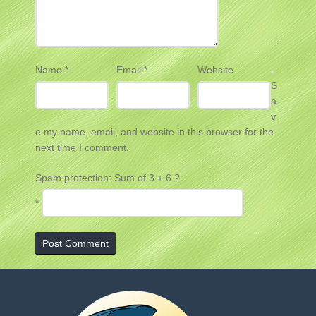
Name
*
Email
*
Website
S
a
v
e my name, email, and website in this browser for the
next time I comment.
Spam protection: Sum of 3 + 6 ?
*