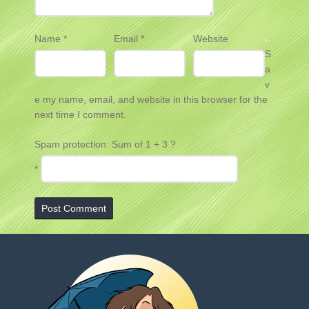
Name
*
Email
*
Website
S
a
v
e my name, email, and website in this browser for the
next time I comment.
Spam protection: Sum of 1 + 3 ?
*