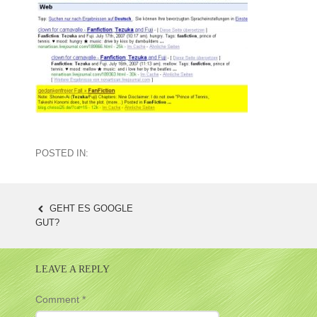
POSTED IN:
GEHT ES GOOGLE
POST
GUT?
NAVIGATION
LEAVE A REPLY
Comment
*