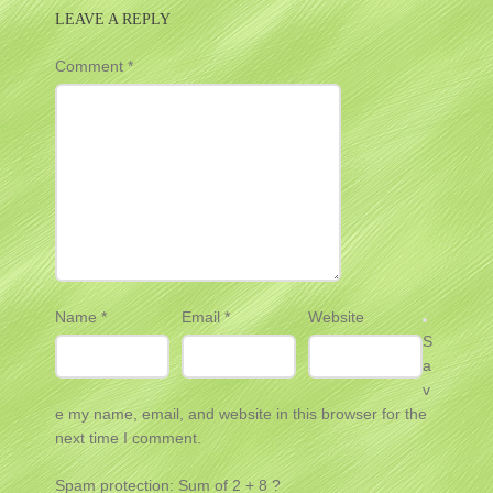
LEAVE A REPLY
Comment
*
Name
*
Email
*
Website
S
a
v
e my name, email, and website in this browser for the
next time I comment.
Spam protection: Sum of 2 + 8 ?