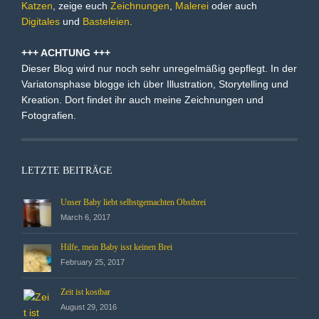
Katzen
, zeige euch
Zeichnungen
,
Malerei
oder auch
Digitales
und
Basteleien
.
+++ ACHTUNG +++
Dieser Blog wird nur noch sehr unregelmäßig gepflegt. In der
Variatonsphase blogge ich über Illustration, Storytelling und
Kreation. Dort findet ihr auch meine Zeichnungen und
Fotografien.
LETZTE BEITRÄGE
Unser Baby liebt selbstgemachten Obstbrei
March 6, 2017
Hilfe, mein Baby isst keinen Brei
February 25, 2017
Zeit ist kostbar
August 29, 2016